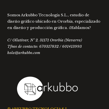
producto
prod
Somos Arkubbo Tecnología S.L., estudio de
diseño gráfico ubicado en Ororbia, especializado
en diseño y producción gráfica. ¿Hablamos?
C/ Ollativar, Nº 2. 31171 Ororbia (Navarra)
Tfnos de contacto: 670317832 / 601413993
hola@arkubbo.com
® ARKUBBO TECNOLOGIA S.L.