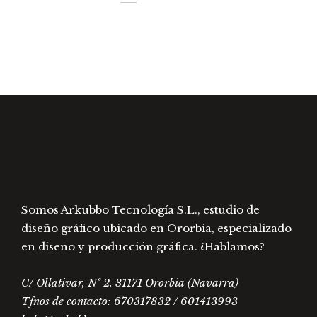
Las
opciones
se
pueden
elegir
en
la
página
de
producto
Somos Arkubbo Tecnología S.L., estudio de
diseño gráfico ubicado en Ororbia, especializado
en diseño y producción gráfica. ¿Hablamos?
C/ Ollativar, Nº 2. 31171 Ororbia (Navarra)
Tfnos de contacto: 670317832 / 601413993