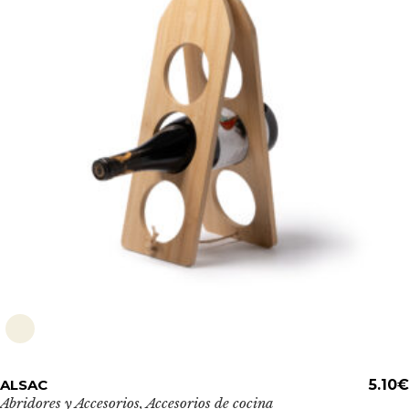
Este
ALSAC
ADD TO CART
5.10
€
producto
Abridores y Accesorios
,
Accesorios de cocina