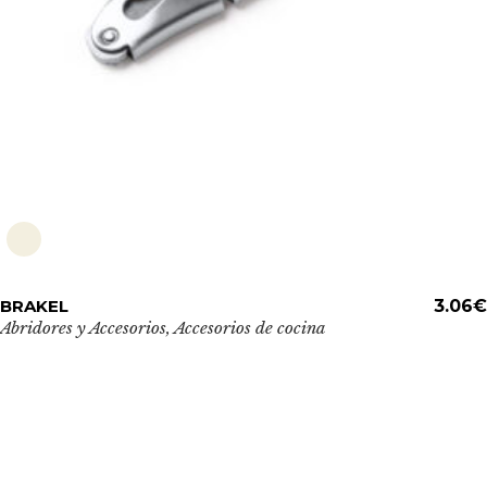
de
producto
Este
BRAKEL
ADD TO CART
3.06
€
producto
Abridores y Accesorios
,
Accesorios de cocina
tiene
múltiples
variantes.
Las
opciones