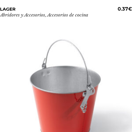
Este
LAGER
ADD TO CART
0.37
€
producto
Abridores y Accesorios
,
Accesorios de cocina
tiene
múltiples
variantes.
Las
opciones
se
pueden
elegir
en
la
página
de
producto