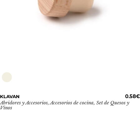
página
de
producto
Este
KLAVAN
ADD TO CART
0.58
€
producto
Abridores y Accesorios
,
Accesorios de cocina
,
Set de Quesos y
Vinos
tiene
múltiples
variantes.
Las