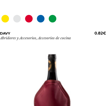
Este
DAVY
ADD TO CART
0.82
€
producto
Abridores y Accesorios
,
Accesorios de cocina
tiene
múltiples
variantes.
Las
opciones
se
pueden
elegir
en
la
página