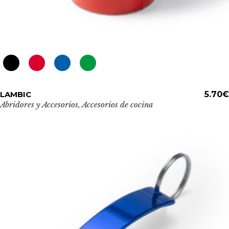
Este
LAMBIC
ADD TO CART
5.70
€
producto
Abridores y Accesorios
,
Accesorios de cocina
tiene
múltiples
variantes.
Las
opciones
se
pueden
elegir
en