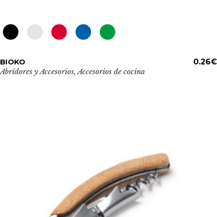
Este
BIOKO
ADD TO CART
0.26
€
producto
Abridores y Accesorios
,
Accesorios de cocina
tiene
múltiples
variantes.
Las
opciones
se
pueden
elegir
en
la
página