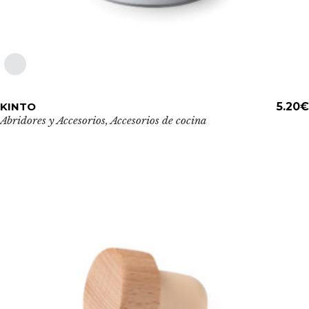
Este
KINTO
ADD TO CART
5.20
€
producto
Abridores y Accesorios
,
Accesorios de cocina
tiene
múltiples
variantes.
Las
opciones
se
pueden
elegir
en
la