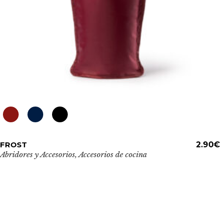
de
producto
Este
FROST
ADD TO CART
2.90
€
producto
Abridores y Accesorios
,
Accesorios de cocina
tiene
múltiples
variantes.
Las
opciones