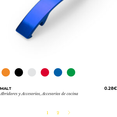
la
página
de
producto
Este
MALT
ADD TO CART
0.28
€
producto
Abridores y Accesorios
,
Accesorios de cocina
tiene
múltiples
variantes.
1
2