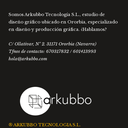
producto
prod
Somos Arkubbo Tecnología S.L., estudio de
diseño gráfico ubicado en Ororbia, especializado
en diseño y producción gráfica. ¿Hablamos?
C/ Ollativar, Nº 2. 31171 Ororbia (Navarra)
Tfnos de contacto: 670317832 / 601413993
hola@arkubbo.com
® ARKUBBO TECNOLOGIA S.L.