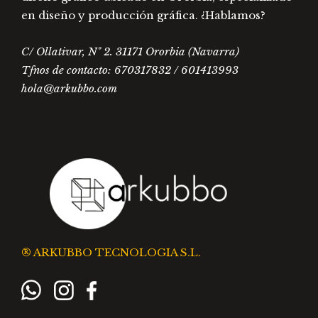
prod
en diseño y producción gráfica. ¿Hablamos?
C/ Ollativar, Nº 2. 31171 Ororbia (Navarra)
Tfnos de contacto: 670317832 / 601413993
hola@arkubbo.com
® ARKUBBO TECNOLOGIA S.L.