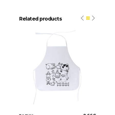
Related products
Este