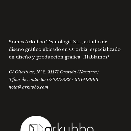
la
la
página
págin
de
de
producto
prod
Somos Arkubbo Tecnología S.L., estudio de
diseño gráfico ubicado en Ororbia, especializado
en diseño y producción gráfica. ¿Hablamos?
C/ Ollativar, Nº 2. 31171 Ororbia (Navarra)
Tfnos de contacto: 670317832 / 601413993
hola@arkubbo.com