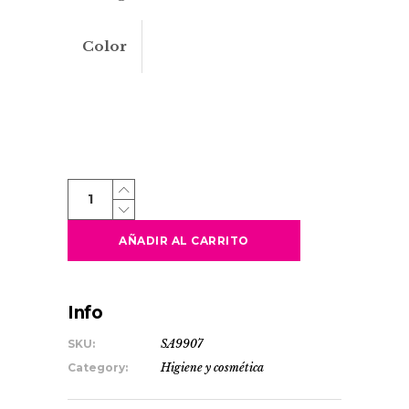
Color
GILMAN
quantity
AÑADIR AL CARRITO
Info
SKU:
SA9907
Category:
Higiene y cosmética