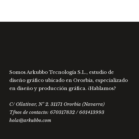
se
se
pueden
pued
elegir
elegir
en
en
la
la
página
págin
de
de
producto
prod
Somos Arkubbo Tecnología S.L., estudio de
diseño gráfico ubicado en Ororbia, especializado
en diseño y producción gráfica. ¿Hablamos?
C/ Ollativar, Nº 2. 31171 Ororbia (Navarra)
Tfnos de contacto: 670317832 / 601413993
hola@arkubbo.com