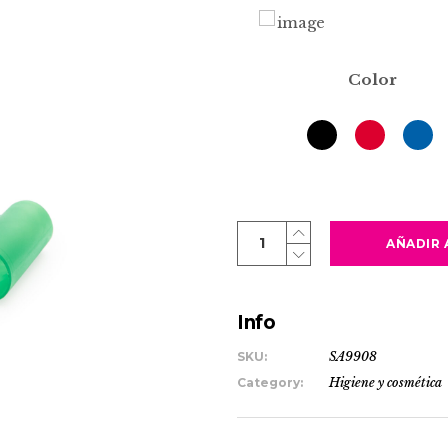
Color
VARMUS
AÑADIR 
quantity
Info
SKU:
SA9908
Category:
Higiene y cosmética