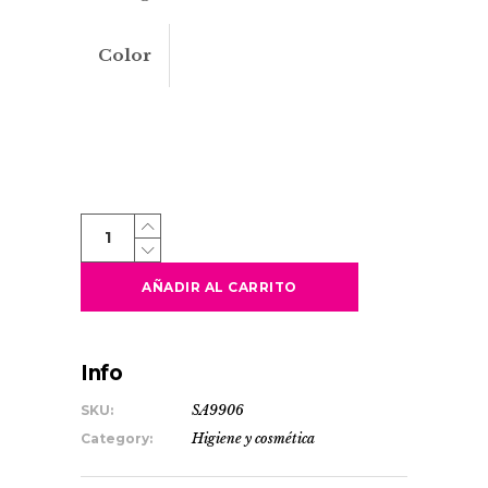
Color
BISHOP
quantity
AÑADIR AL CARRITO
Info
SKU:
SA9906
Category:
Higiene y cosmética