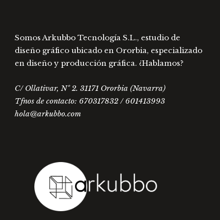
de
producto
Somos Arkubbo Tecnología S.L., estudio de
diseño gráfico ubicado en Ororbia, especializado
en diseño y producción gráfica. ¿Hablamos?
C/ Ollativar, Nº 2. 31171 Ororbia (Navarra)
Tfnos de contacto: 670317832 / 601413993
hola@arkubbo.com