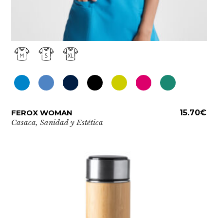
Este
FEROX WOMAN
ADD TO CART
15.70
€
producto
Casaca
,
Sanidad y Estética
tiene
múltiples
variantes.
Las
opciones
se
pueden