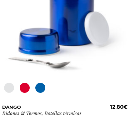
elegir
en
la
página
de
producto
Este
DANGO
ADD TO CART
12.80
€
producto
Bidones & Termos
,
Botellas térmicas
tiene
múltiples
variantes.