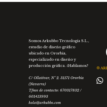
múltiples
variantes.
Las
opciones
se
pueden
elegir
Somos Arkubbo Tecnología S.L.,
en
estudio de diseño gráfico
la
ubicado en Ororbia,
página
especializado en diseño y
de
producción gráfica. ¿Hablamos?
® AR
producto
C/ Ollativar, Nº 2. 31171 Ororbia
(Navarra)
Tfnos de contacto: 670317832 /
601413993
hola@arkubbo.com