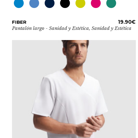
Este
FIBER
ADD TO CART
19.90
€
producto
Pantalón largo - Sanidad y Estética
,
Sanidad y Estética
tiene
múltiples
variantes.
Las
opciones
se
pueden
elegir
en
la
página
de
producto