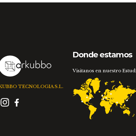
se
pueden
elegir
en
la
página
de
Donde estamos
producto
Visitanos en nuestro Estud
KUBBO TECNOLOGIA S.L.