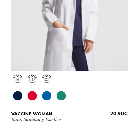
elegir
en
la
página
de
producto
Este
VACCINE WOMAN
ADD TO CART
20.90
€
producto
Bata
,
Sanidad y Estética
tiene