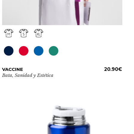
Este
VACCINE
ADD TO CART
20.90
€
producto
Bata
,
Sanidad y Estética
tiene
múltiples
variantes.
Las
opciones
se
pueden