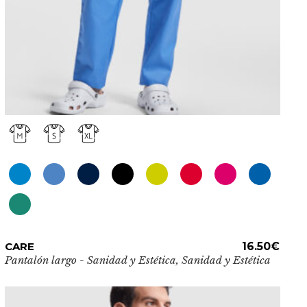
Este
CARE
ADD TO CART
16.50
€
producto
Pantalón largo - Sanidad y Estética
,
Sanidad y Estética
tiene
múltiples