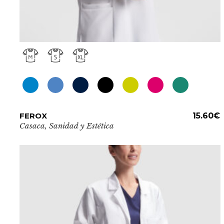
Este
FEROX
ADD TO CART
15.60
€
producto
Casaca
,
Sanidad y Estética
tiene
múltiples
variantes.
Las
opciones
se
pueden