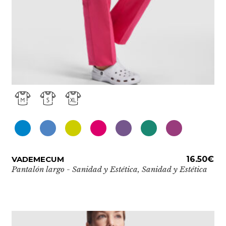
Este
VADEMECUM
ADD TO CART
16.50
€
producto
Pantalón largo - Sanidad y Estética
,
Sanidad y Estética
tiene
múltiples
variantes.
Las