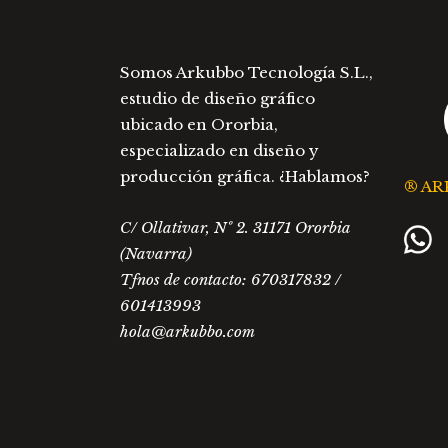
producto
Somos Arkubbo Tecnología S.L.,
estudio de diseño gráfico
ubicado en Ororbia,
especializado en diseño y
producción gráfica. ¿Hablamos?
® AR
C/ Ollativar, Nº 2. 31171 Ororbia
(Navarra)
Tfnos de contacto: 670317832 /
601413993
hola@arkubbo.com