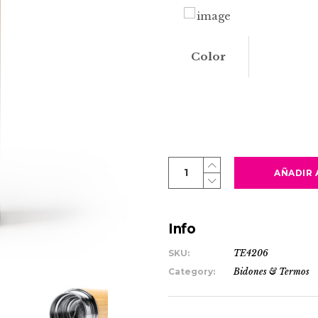
Color
CEDRO
AÑADIR 
quantity
Info
SKU:
TE4206
Category:
Bidones & Termos