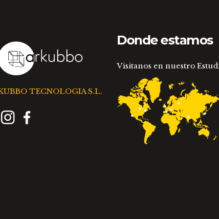
producto
pr
Donde estamos
Visitanos en nuestro Estud
KUBBO TECNOLOGIA S.L.