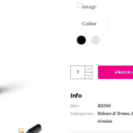
Color
MEYER
AÑADIR 
quantity
Info
SKU:
BI1366
Categories:
Bidones & Termos
,
térmicas