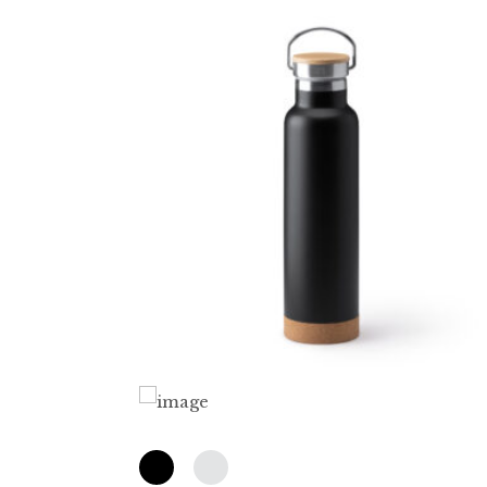
4.64
€