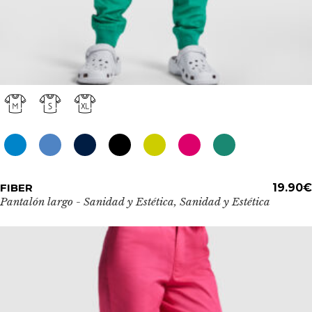
Este
FIBER
ADD TO CART
19.90
€
producto
Pantalón largo - Sanidad y Estética
,
Sanidad y Estética
tiene
múltiples
variantes.
Las
opciones
se