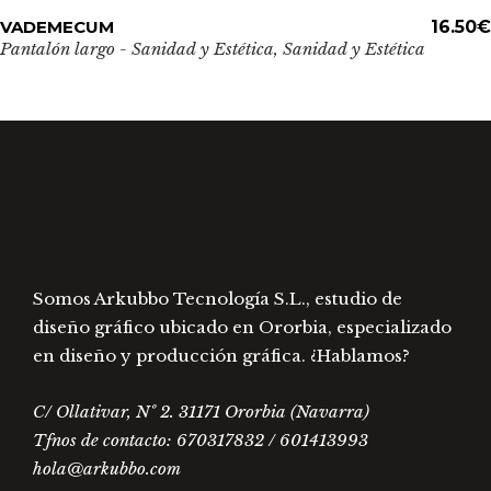
Este
VADEMECUM
ADD TO CART
16.50
€
producto
Pantalón largo - Sanidad y Estética
,
Sanidad y Estética
tiene
múltiples
variantes.
Las
opciones
se
pueden
elegir
en
Somos Arkubbo Tecnología S.L., estudio de
la
diseño gráfico ubicado en Ororbia, especializado
página
en diseño y producción gráfica. ¿Hablamos?
de
C/ Ollativar, Nº 2. 31171 Ororbia (Navarra)
producto
Tfnos de contacto: 670317832 / 601413993
hola@arkubbo.com