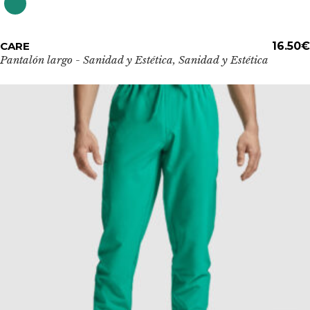
Este
CARE
ADD TO CART
16.50
€
producto
Pantalón largo - Sanidad y Estética
,
Sanidad y Estética
tiene
múltiples
variantes.
Las
opciones
se
pueden
elegir
en
la
página
de
producto