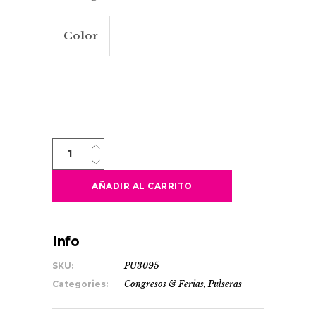
Color
SPRING
quantity
AÑADIR AL CARRITO
Info
SKU:
PU3095
Categories:
Congresos & Ferias
,
Pulseras