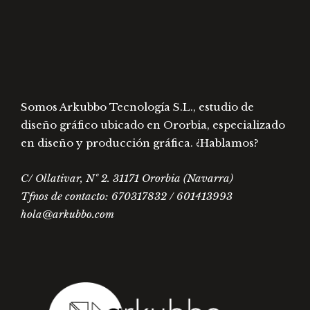
en
elegir
la
en
página
la
de
págin
producto
de
prod
Somos Arkubbo Tecnología S.L., estudio de
diseño gráfico ubicado en Ororbia, especializado
en diseño y producción gráfica. ¿Hablamos?
C/ Ollativar, Nº 2. 31171 Ororbia (Navarra)
Tfnos de contacto: 670317832 / 601413993
hola@arkubbo.com