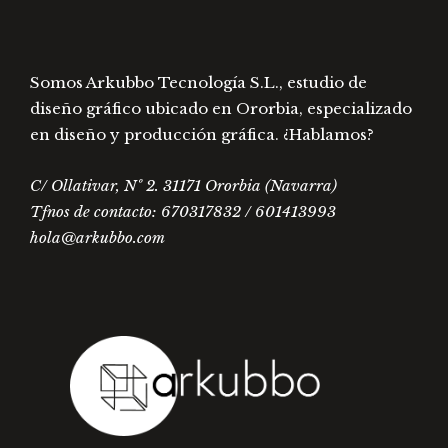
producto
prod
Somos Arkubbo Tecnología S.L., estudio de
diseño gráfico ubicado en Ororbia, especializado
en diseño y producción gráfica. ¿Hablamos?
C/ Ollativar, Nº 2. 31171 Ororbia (Navarra)
Tfnos de contacto: 670317832 / 601413993
hola@arkubbo.com