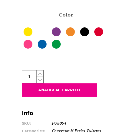
Color
DRILO
quantity
AÑADIR AL CARRITO
Info
SKU:
PU3094
Categories:
Congresos & Ferias
,
Pulseras