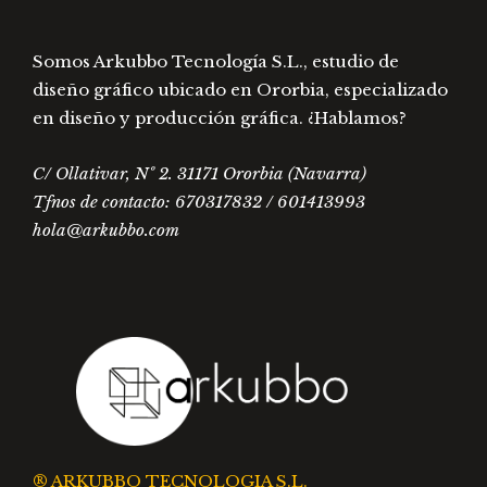
Somos Arkubbo Tecnología S.L., estudio de
diseño gráfico ubicado en Ororbia, especializado
en diseño y producción gráfica. ¿Hablamos?
C/ Ollativar, Nº 2. 31171 Ororbia (Navarra)
Tfnos de contacto: 670317832 / 601413993
hola@arkubbo.com
® ARKUBBO TECNOLOGIA S.L.