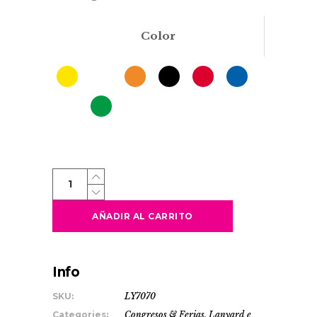
Color
BASH
quantity
AÑADIR AL CARRITO
Info
SKU:
LY7070
Categories:
Congresos & Ferias
,
Lanyard e