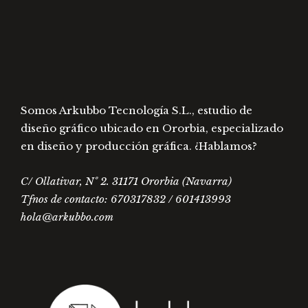
elegir
la
en
página
la
de
págin
producto
de
prod
Somos Arkubbo Tecnología S.L., estudio de
diseño gráfico ubicado en Ororbia, especializado
en diseño y producción gráfica. ¿Hablamos?
C/ Ollativar, Nº 2. 31171 Ororbia (Navarra)
Tfnos de contacto: 670317832 / 601413993
hola@arkubbo.com