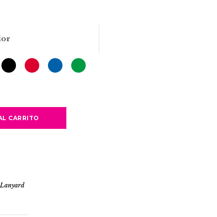
lor
AL CARRITO
,
Lanyard