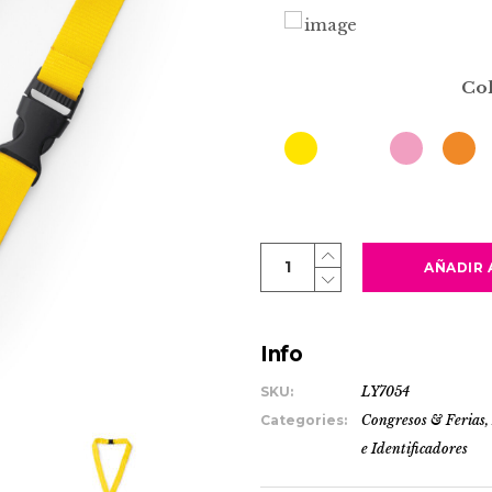
Co
GUEST
AÑADIR 
quantity
Info
SKU:
LY7054
Categories:
Congresos & Ferias
e Identificadores