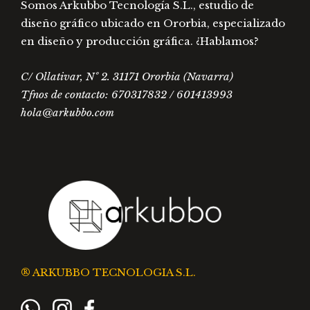
Somos Arkubbo Tecnología S.L., estudio de
prod
diseño gráfico ubicado en Ororbia, especializado
en diseño y producción gráfica. ¿Hablamos?
C/ Ollativar, Nº 2. 31171 Ororbia (Navarra)
Tfnos de contacto: 670317832 / 601413993
hola@arkubbo.com
® ARKUBBO TECNOLOGIA S.L.