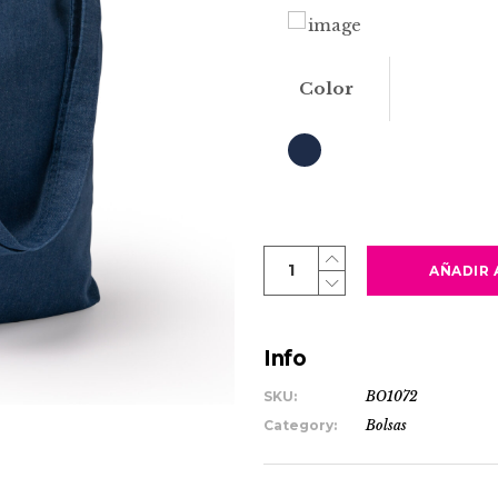
Color
DEAM
AÑADIR 
quantity
Info
SKU:
BO1072
Category:
Bolsas