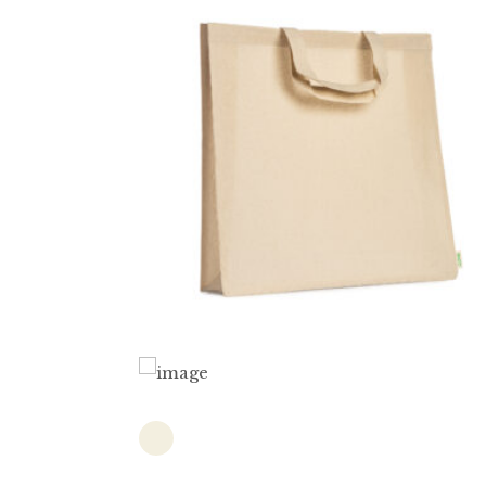
0.32
€