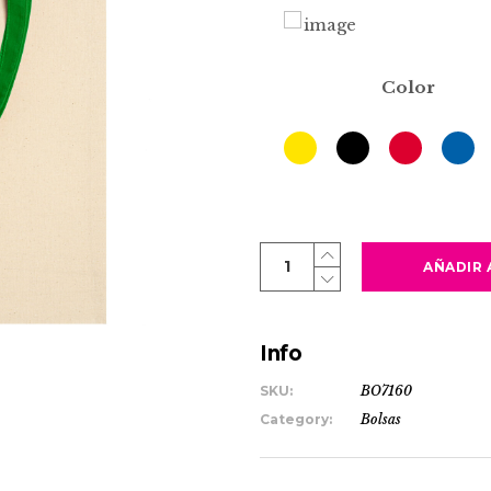
Color
NIZA
AÑADIR 
quantity
Info
SKU:
BO7160
Category:
Bolsas