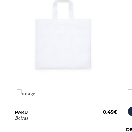
Este
PAKU
ADD TO CART
0.45
€
producto
Bolsas
tiene
Es
D
múltiples