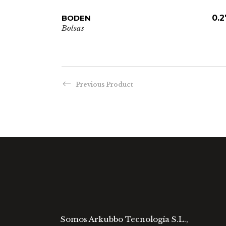
Este
BODEN
ADD TO CART
0.2
producto
Bolsas
tiene
múltiples
variantes.
Las
Previous Product
opciones
se
pueden
elegir
en
la
página
de
producto
Somos Arkubbo Tecnología S.L.,