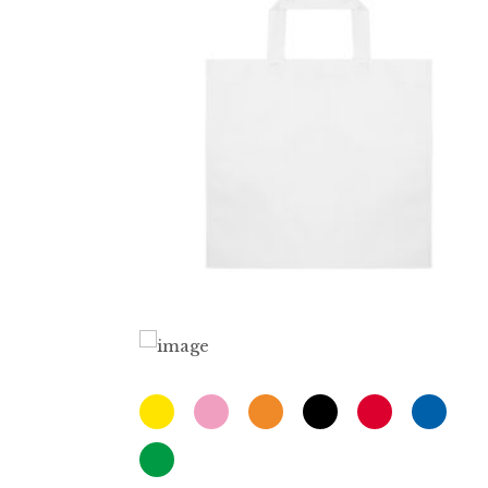
1.38
€