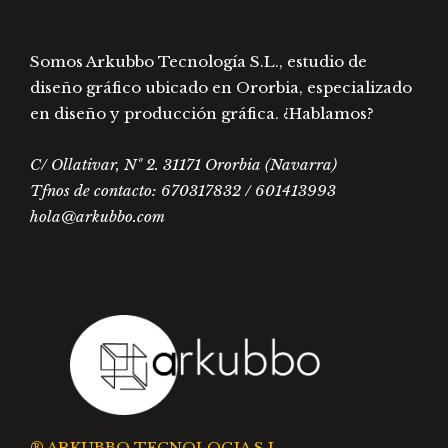
producto
prod
Somos Arkubbo Tecnología S.L., estudio de
diseño gráfico ubicado en Ororbia, especializado
en diseño y producción gráfica. ¿Hablamos?
C/ Ollativar, Nº 2. 31171 Ororbia (Navarra)
Tfnos de contacto: 670317832 / 601413993
hola@arkubbo.com
® ARKUBBO TECNOLOGIA S.L.