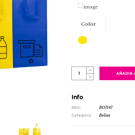
Color
VOLGA
AÑADIR 
quantity
Info
SKU:
BO7147
Category:
Bolsas