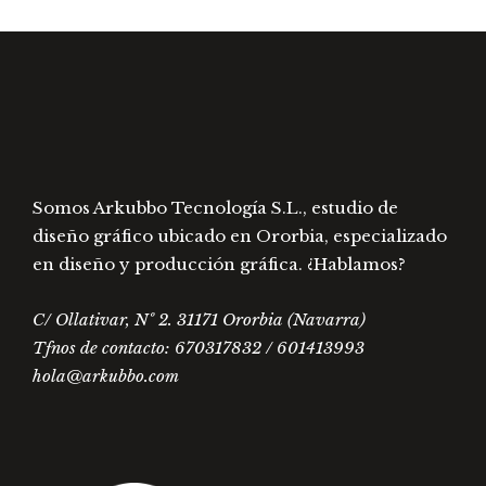
elegir
elegir
en
en
la
la
página
págin
de
de
producto
prod
Somos Arkubbo Tecnología S.L., estudio de
diseño gráfico ubicado en Ororbia, especializado
en diseño y producción gráfica. ¿Hablamos?
C/ Ollativar, Nº 2. 31171 Ororbia (Navarra)
Tfnos de contacto: 670317832 / 601413993
hola@arkubbo.com