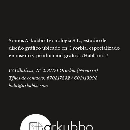
la
la
página
págin
de
de
producto
prod
Somos Arkubbo Tecnología S.L., estudio de
diseño gráfico ubicado en Ororbia, especializado
en diseño y producción gráfica. ¿Hablamos?
C/ Ollativar, Nº 2. 31171 Ororbia (Navarra)
Tfnos de contacto: 670317832 / 601413993
hola@arkubbo.com