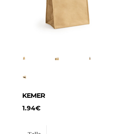
KEMER
1.94
€
Talla