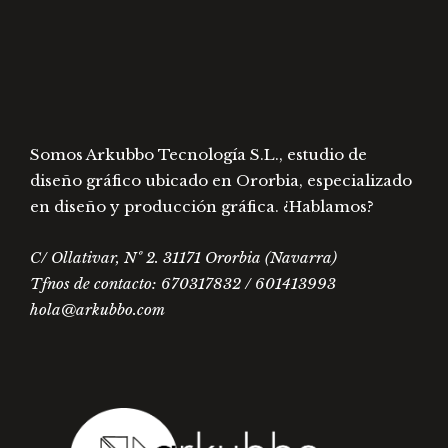
en
elegir
la
en
página
la
de
págin
producto
de
prod
Somos Arkubbo Tecnología S.L., estudio de
diseño gráfico ubicado en Ororbia, especializado
en diseño y producción gráfica. ¿Hablamos?
C/ Ollativar, Nº 2. 31171 Ororbia (Navarra)
Tfnos de contacto: 670317832 / 601413993
hola@arkubbo.com