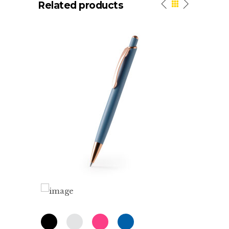
Related products
0.54
€