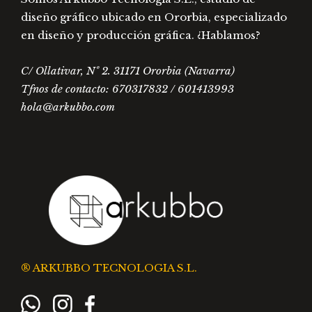
diseño gráfico ubicado en Ororbia, especializado
en diseño y producción gráfica. ¿Hablamos?
C/ Ollativar, Nº 2. 31171 Ororbia (Navarra)
Tfnos de contacto: 670317832 / 601413993
hola@arkubbo.com
® ARKUBBO TECNOLOGIA S.L.