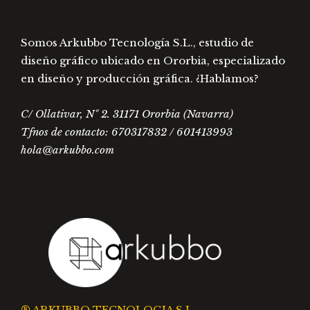
producto
Somos Arkubbo Tecnología S.L., estudio de
diseño gráfico ubicado en Ororbia, especializado
en diseño y producción gráfica. ¿Hablamos?
C/ Ollativar, Nº 2. 31171 Ororbia (Navarra)
Tfnos de contacto: 670317832 / 601413993
hola@arkubbo.com
® ARKUBBO TECNOLOGIA S.L.