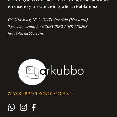
en diseño y producción gráfica. ¿Hablamos?
C/ Ollativar, Nº 2. 31171 Ororbia (Navarra)
Tfnos de contacto: 670317832 / 601413993
hola@arkubbo.com
® ARKUBBO TECNOLOGIA S.L.