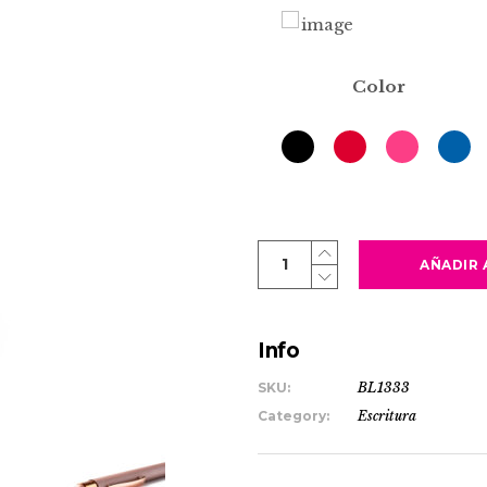
Color
PERET
AÑADIR 
quantity
Info
SKU:
BL1333
Category:
Escritura