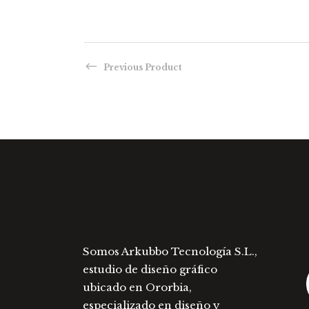
variantes.
Las
opciones
se
Previous Product
pueden
elegir
en
la
página
de
producto
Somos Arkubbo Tecnología S.L.,
estudio de diseño gráfico
ubicado en Ororbia,
especializado en diseño y