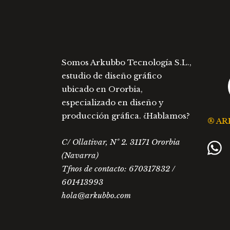
opciones
opciones
se
se
pueden
pueden
elegir
elegir
en
en
Somos Arkubbo Tecnología S.L.,
la
la
estudio de diseño gráfico
página
página
ubicado en Ororbia,
de
de
especializado en diseño y
producto
producto
producción gráfica. ¿Hablamos?
® AR
C/ Ollativar, Nº 2. 31171 Ororbia
(Navarra)
Tfnos de contacto: 670317832 /
601413993
hola@arkubbo.com