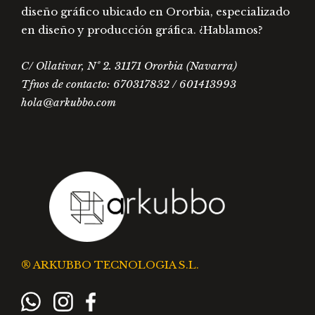
diseño gráfico ubicado en Ororbia, especializado
en diseño y producción gráfica. ¿Hablamos?
C/ Ollativar, Nº 2. 31171 Ororbia (Navarra)
Tfnos de contacto: 670317832 / 601413993
hola@arkubbo.com
® ARKUBBO TECNOLOGIA S.L.