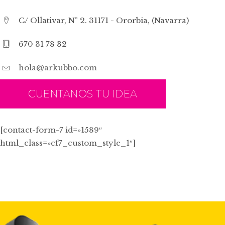
C/ Ollativar, Nº 2. 31171 - Ororbia, (Navarra)
670 31 78 32
hola@arkubbo.com
CUENTANOS TU IDEA
[contact-form-7 id=»1589″
html_class=»cf7_custom_style_1″]