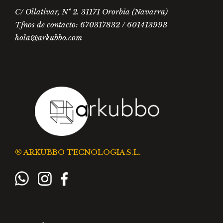
C/ Ollativar, Nº 2. 31171 Ororbia (Navarra)
Tfnos de contacto: 670317832 / 601413993
hola@arkubbo.com
® ARKUBBO TECNOLOGIA S.L.