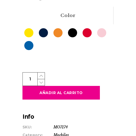
Color
WILDE
quantity
AÑADIR AL CARRITO
Info
SKU:
MO7174
Category:
Mochilas