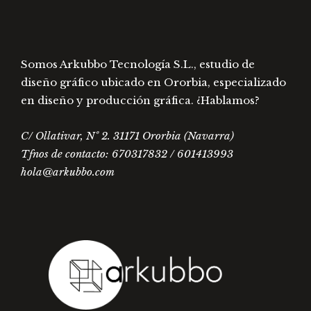
de
de
producto
prod
Somos Arkubbo Tecnología S.L., estudio de
diseño gráfico ubicado en Ororbia, especializado
en diseño y producción gráfica. ¿Hablamos?
C/ Ollativar, Nº 2. 31171 Ororbia (Navarra)
Tfnos de contacto: 670317832 / 601413993
hola@arkubbo.com