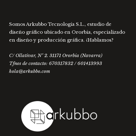
de
de
producto
prod
Somos Arkubbo Tecnología S.L., estudio de
diseño gráfico ubicado en Ororbia, especializado
en diseño y producción gráfica. ¿Hablamos?
C/ Ollativar, Nº 2. 31171 Ororbia (Navarra)
Tfnos de contacto: 670317832 / 601413993
hola@arkubbo.com