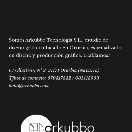
Las
opcio
se
pued
elegir
Somos Arkubbo Tecnología S.L., estudio de
en
diseño gráfico ubicado en Ororbia, especializado
la
en diseño y producción gráfica. ¿Hablamos?
págin
de
C/ Ollativar, Nº 2. 31171 Ororbia (Navarra)
prod
Tfnos de contacto: 670317832 / 601413993
hola@arkubbo.com