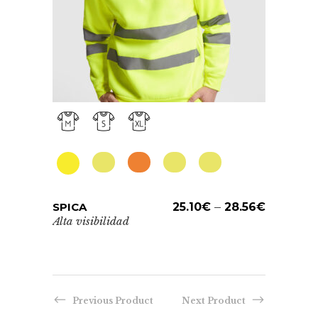
Este
6.59
€
SPICA
ADD TO CART
25.10
€
–
28.56
€
producto
Alta visibilidad
tiene
múltiples
variantes.
Las
Este
DAIL
Previous Product
Next Product
opciones
prod
HV