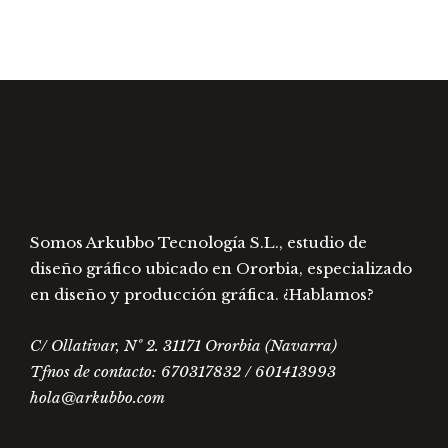
se
tiene
Alta v
pueden
múlti
elegir
varia
en
Las
la
opcio
página
se
de
pued
producto
elegir
en
Somos Arkubbo Tecnología S.L., estudio de
la
diseño gráfico ubicado en Ororbia, especializado
págin
en diseño y producción gráfica. ¿Hablamos?
de
prod
C/ Ollativar, Nº 2. 31171 Ororbia (Navarra)
Tfnos de contacto: 670317832 / 601413993
hola@arkubbo.com