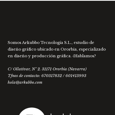
en
en
la
la
página
págin
de
de
producto
prod
Somos Arkubbo Tecnología S.L., estudio de
diseño gráfico ubicado en Ororbia, especializado
en diseño y producción gráfica. ¿Hablamos?
C/ Ollativar, Nº 2. 31171 Ororbia (Navarra)
Tfnos de contacto: 670317832 / 601413993
hola@arkubbo.com