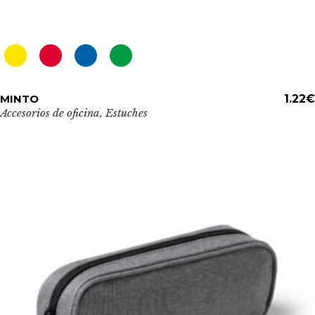
Este
MINTO
ADD TO CART
1.22
€
producto
Accesorios de oficina
,
Estuches
tiene
múltiples
variantes.
Las
opciones
se
pueden
elegir
en
la
página