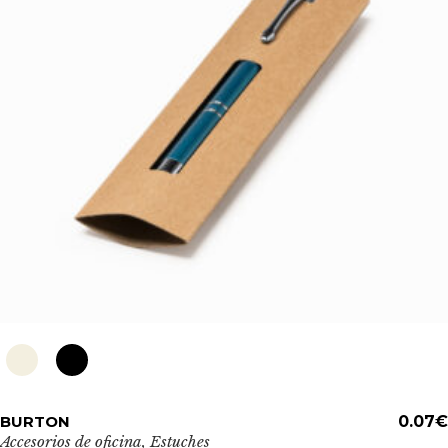
Este
BURTON
ADD TO CART
0.07
€
producto
Accesorios de oficina
,
Estuches