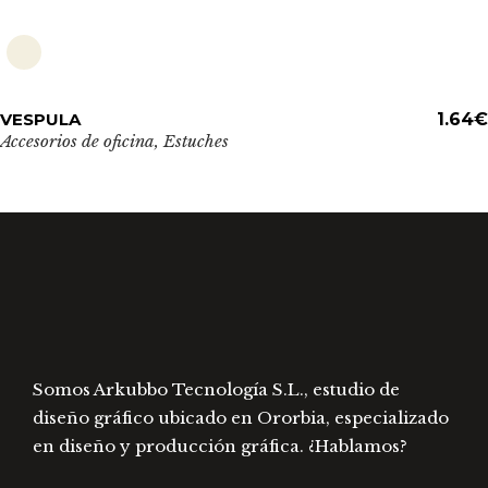
Este
VESPULA
ADD TO CART
1.64
€
producto
Accesorios de oficina
,
Estuches
tiene
múltiples
variantes.
Las
opciones
se
pueden
elegir
en
Somos Arkubbo Tecnología S.L., estudio de
la
diseño gráfico ubicado en Ororbia, especializado
página
en diseño y producción gráfica. ¿Hablamos?
de