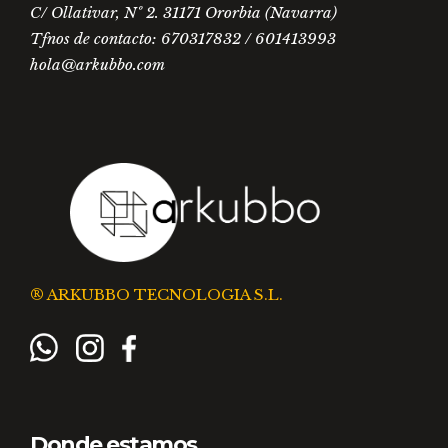
C/ Ollativar, Nº 2. 31171 Ororbia (Navarra)
producto
Tfnos de contacto: 670317832 / 601413993
hola@arkubbo.com
® ARKUBBO TECNOLOGIA S.L.
Donde estamos