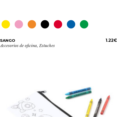
Este
SANGO
ADD TO CART
1.22
€
producto
Accesorios de oficina
,
Estuches
tiene
múltiples
variantes.
Las
opciones
se
pueden
elegir
en
la