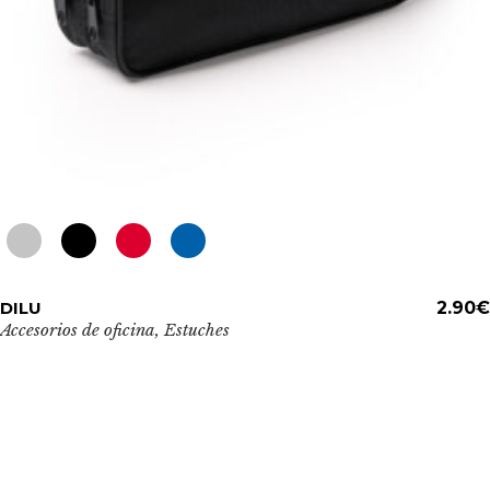
de
producto
Este
DILU
ADD TO CART
2.90
€
producto
Accesorios de oficina
,
Estuches
tiene
múltiples
variantes.
Las
opciones