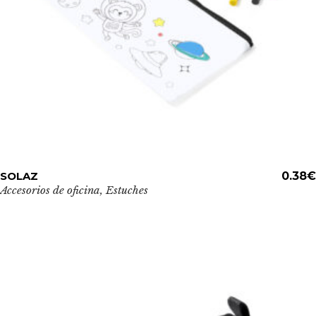
página
de
producto
Este
SOLAZ
ADD TO CART
0.38
€
producto
Accesorios de oficina
,
Estuches
tiene
múltiples
variantes.
Las
opciones
se
pueden