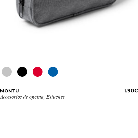
de
producto
Este
MONTU
ADD TO CART
1.90
€
producto
Accesorios de oficina
,
Estuches
tiene
múltiples
variantes.
Las
opciones