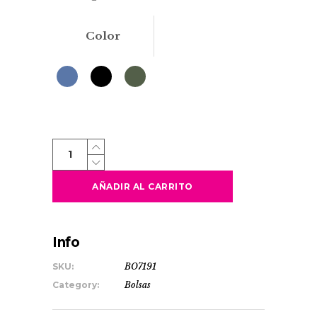
Color
SERPA
quantity
AÑADIR AL CARRITO
Info
SKU:
BO7191
Category:
Bolsas