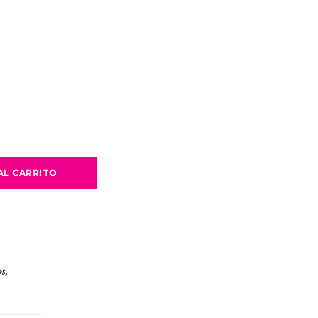
AL CARRITO
os
,