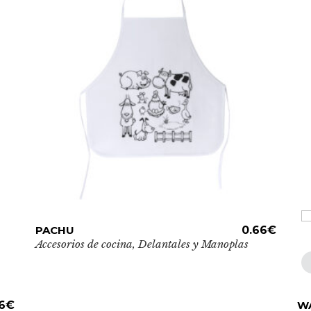
Este
PACHU
ADD TO CART
0.66
€
producto
Accesorios de cocina
,
Delantales y Manoplas
tiene
múltiples
variantes.
Es
6
€
W