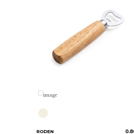
Este
0.82
€
RODEN
ADD TO CART
0.8