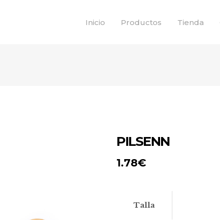
Inicio
Productos
Tienda
PILSENN
1.78
€
Talla