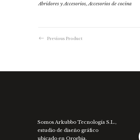
producto
 cocina
Abridores y Accesorios
,
Accesorios de cocina
tiene
múltiples
variantes.
Las
Previous Product
opciones
se
pueden
elegir
en
la
página
de
producto
Somos Arkubbo Tecnología S.L.,
estudio de diseño gráfico
ubicado en Ororbia,