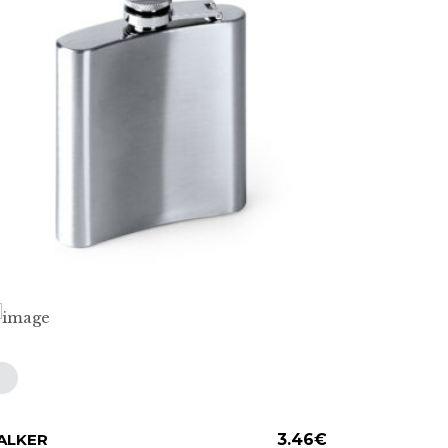
te
Este
ALKER
ADD TO CART
3.46
€
BORDEL