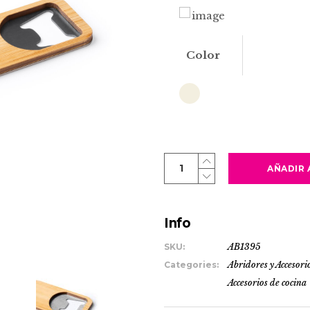
Color
PILSENN
AÑADIR 
quantity
Info
SKU:
AB1395
Categories:
Abridores y Accesori
Accesorios de cocina