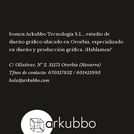
página
págin
de
de
producto
prod
Somos Arkubbo Tecnología S.L., estudio de
diseño gráfico ubicado en Ororbia, especializado
en diseño y producción gráfica. ¿Hablamos?
C/ Ollativar, Nº 2. 31171 Ororbia (Navarra)
Tfnos de contacto: 670317832 / 601413993
hola@arkubbo.com