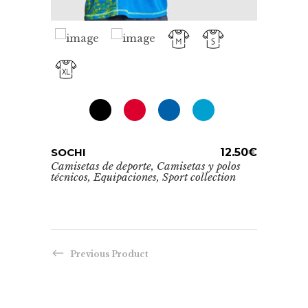
Este
SOCHI
ADD TO CART
12.50
€
producto
Camisetas de deporte
,
Camisetas y polos
Este
técnicos
,
Equipaciones
,
Sport collection
tiene
AUST
prod
Camise
múltiples
técnic
tiene
0.50
€
variantes.
múlti
Las
los
varia
opciones
Previous Product
Las
se
opcio
pueden
se
elegir