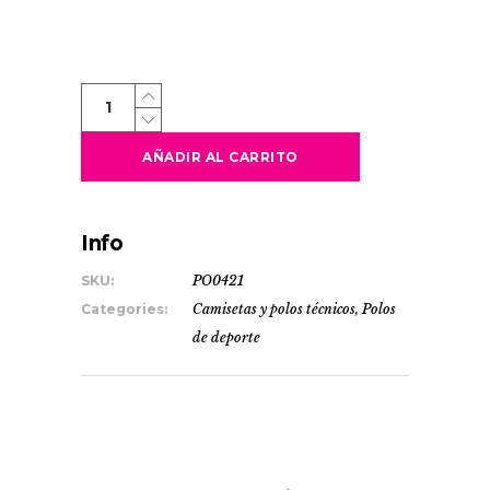
MONTMELO
quantity
AÑADIR AL CARRITO
Info
SKU:
PO0421
Categories:
Camisetas y polos técnicos
,
Polos
de deporte