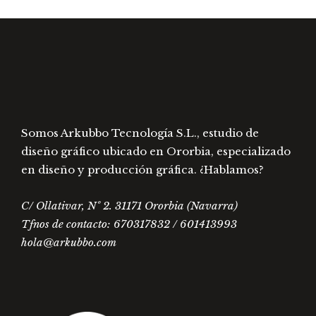
pued
en
elegir
la
en
página
la
de
págin
producto
de
prod
Somos Arkubbo Tecnología S.L., estudio de
diseño gráfico ubicado en Ororbia, especializado
en diseño y producción gráfica. ¿Hablamos?
C/ Ollativar, Nº 2. 31171 Ororbia (Navarra)
Tfnos de contacto: 670317832 / 601413993
hola@arkubbo.com