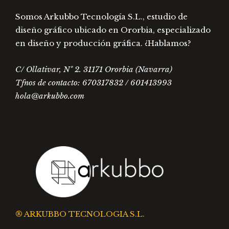
prod
Somos Arkubbo Tecnología S.L., estudio de
diseño gráfico ubicado en Ororbia, especializado
en diseño y producción gráfica. ¿Hablamos?
C/ Ollativar, Nº 2. 31171 Ororbia (Navarra)
Tfnos de contacto: 670317832 / 601413993
hola@arkubbo.com
® ARKUBBO TECNOLOGIA S.L.