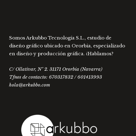
en
página
la
de
págin
producto
de
prod
Somos Arkubbo Tecnología S.L., estudio de
diseño gráfico ubicado en Ororbia, especializado
en diseño y producción gráfica. ¿Hablamos?
C/ Ollativar, Nº 2. 31171 Ororbia (Navarra)
Tfnos de contacto: 670317832 / 601413993
hola@arkubbo.com