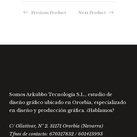
elegir
opciones
en
se
Previous Product
Next Product
la
pueden
págin
elegir
de
en
prod
la
página
de
producto
Somos Arkubbo Tecnología S.L., estudio de
diseño gráfico ubicado en Ororbia, especializado
en diseño y producción gráfica. ¿Hablamos?
C/ Ollativar, Nº 2. 31171 Ororbia (Navarra)
Tfnos de contacto: 670317832 / 601413993