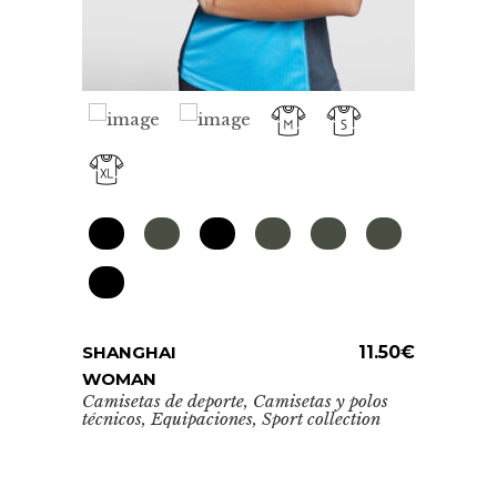
Este
BASE
prod
Camise
técnic
tiene
múlti
Este
SHANGHAI
ADD TO CART
11.50
€
varia
producto
WOMAN
Las
tiene
Camisetas de deporte
,
Camisetas y polos
opcio
técnicos
,
Equipaciones
,
Sport collection
múltiples
se
1.00
€
variantes.
pued
los
Las