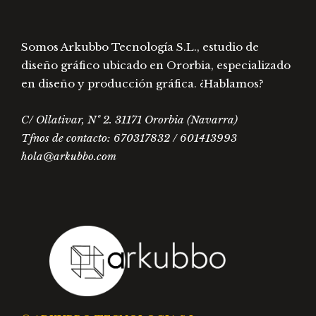
producto
prod
Somos Arkubbo Tecnología S.L., estudio de
diseño gráfico ubicado en Ororbia, especializado
en diseño y producción gráfica. ¿Hablamos?
C/ Ollativar, Nº 2. 31171 Ororbia (Navarra)
Tfnos de contacto: 670317832 / 601413993
hola@arkubbo.com