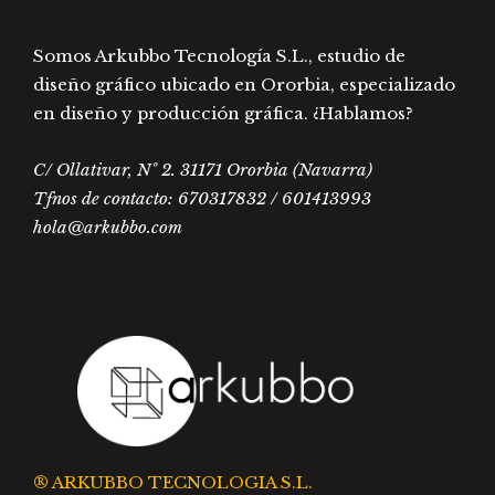
producto
prod
Somos Arkubbo Tecnología S.L., estudio de
diseño gráfico ubicado en Ororbia, especializado
en diseño y producción gráfica. ¿Hablamos?
C/ Ollativar, Nº 2. 31171 Ororbia (Navarra)
Tfnos de contacto: 670317832 / 601413993
hola@arkubbo.com
® ARKUBBO TECNOLOGIA S.L.