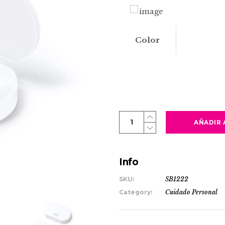
Color
DROP
AÑADIR 
quantity
Info
SKU:
SB1222
Category:
Cuidado Personal