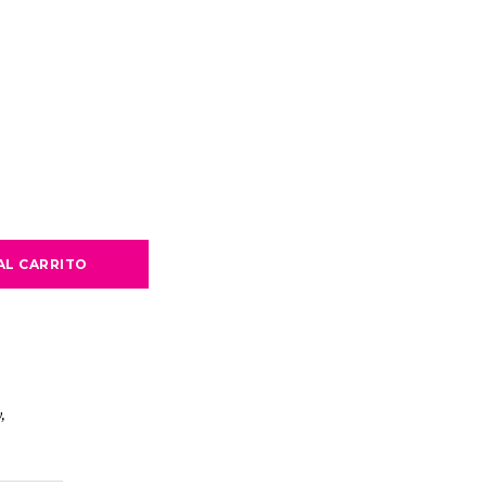
AL CARRITO
y
,