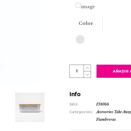
Color
KORLAN
AÑADIR 
quantity
Info
SKU:
FI4066
Categories:
Accesorios Take Awa
Fiambreras