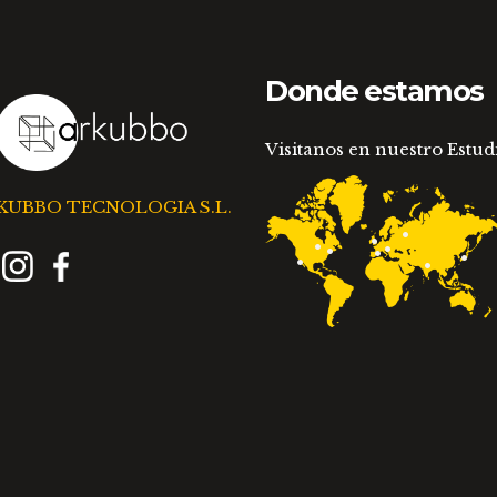
producto
pr
Donde estamos
Visitanos en nuestro Estud
KUBBO TECNOLOGIA S.L.